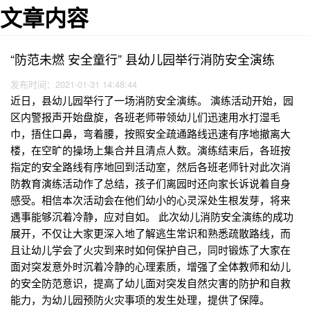
文章内容
“防范未燃 安全童行” 县幼儿园举行消防安全演练
发布时间：2021-01-31 14:48:44
近日，县幼儿园举行了一场消防安全演练。 演练活动开始，园
区内警报声开始盘旋，各班老师带领幼儿们迅速用水打湿毛
巾，捂住口鼻，弯着腰，按照安全疏通路线迅速有序地撤离大
楼，在空旷的操场上集合并且清点人数。演练结束后，各班按
指定的安全路线有序地回到活动室，然后各班老师针对此次消
防教育演练活动作了总结，孩子们离园时还向家长诉说着自身
感受。相信本次活动会在他们幼小的心灵深处生根发芽，将来
遇事能够沉着冷静，应对自如。 此次幼儿消防安全演练的成功
展开，不仅让大家更深入地了解逃生常识和熟悉疏散路线，而
且让幼儿学会了火灾到来时如何保护自己，同时锻炼了大家在
面对突发意外时沉着冷静的心理素质，增强了全体教师和幼儿
的安全防范意识，提高了幼儿面对突发自然灾害的防护和自救
能力，为幼儿园预防火灾事项的发生处理，提供了保障。